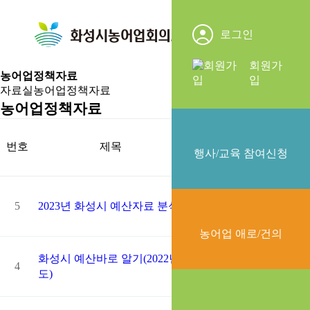
화
알
로그인
성
림
시
마
회원가
농어업정책자료
농
당
입
자료실
농어업정책자료
어
농어업정책자료
업
회
조
의
번호
제목
작성자
작성일
행사/교육 참여신청
회
소
소
개
6
5
2023년 화성시 예산자료 분석
최고관리자
11-23
5
3
농어업 애로/건의
7
화성시 예산바로 알기(2022년
4
최고관리자
12-27
6
도)
9