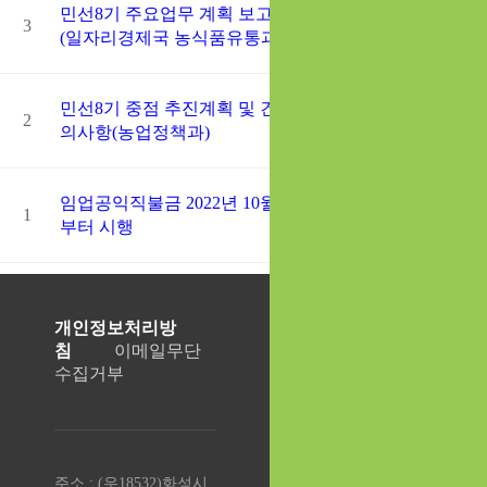
8
민선8기 주요업무 계획 보고
3
최고관리자
08-29
1
(일자리경제국 농식품유통과)
0
8
민선8기 중점 추진계획 및 건
2
최고관리자
08-29
7
의사항(농업정책과)
5
8
임업공익직불금 2022년 10월
1
최고관리자
02-10
3
부터 시행
7
개인정보처리방
침
이메일무단
수집거부
주소 : (우18532)화성시