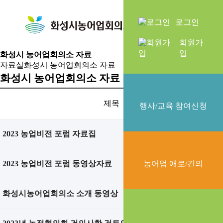
화
알
로그인
성
림
회원가
시
마
입
화성시 농어업회의소 자료
농
당
자료실
화성시 농어업회의소 자료
어
화성시 농어업회의소 자료
업
회
의
제목
행사/교육 참여신청
소
소
2023 농업비전 포럼 자료집
개
2023 농업비전 포럼 동영상자료
농어업 애로/건의
화성시농어업회의소 소개 동영상