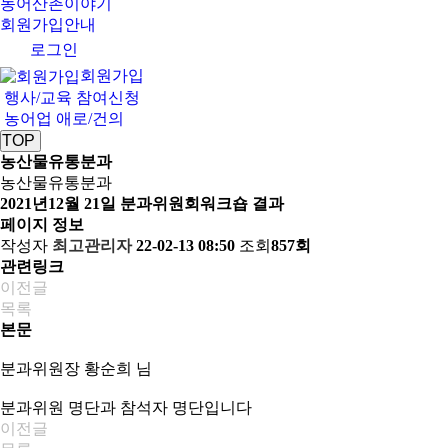
농어산촌이야기
회원가입안내
로그인
회원가입
행사/교육 참여신청
농어업 애로/건의
TOP
농산물유통분과
농산물유통분과
2021년12월 21일 분과위원회워크숍 결과
페이지 정보
작성자
최고관리자
22-02-13 08:50
조회
857회
관련링크
이전글
목록
본문
분과위원장 황순희 님
분과위원 명단과 참석자 명단입니다
이전글