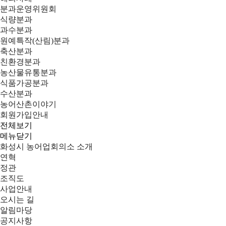
분과운영위원회
식량분과
과수분과
원예특작(산림)분과
축산분과
친환경분과
농산물유통분과
식품가공분과
수산분과
농어산촌이야기
회원가입안내
전체보기
메뉴닫기
화성시 농어업회의소 소개
연혁
정관
조직도
사업안내
오시는 길
알림마당
공지사항