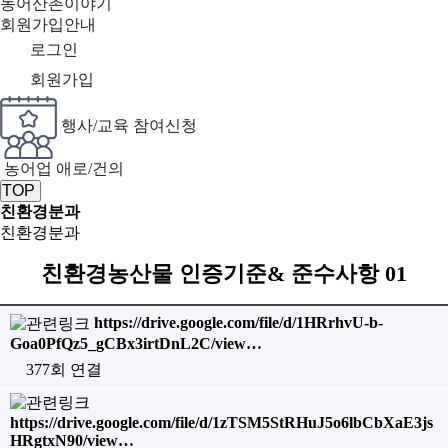
농어산촌이야기
회원가입안내
로그인
회원가입
행사/교육 참여신청
농어업 애로/건의
TOP
친환경분과
친환경분과
친환경농산물 인증기준& 준수사항 01
https://drive.google.com/file/d/1HRrhvU-b-
Goa0PfQz5_gCBx3irtDnL2C/view…
377회 연결
https://drive.google.com/file/d/1zTSM5StRHuJ5o6lbCbXaE3js
HRgtxN90/view…